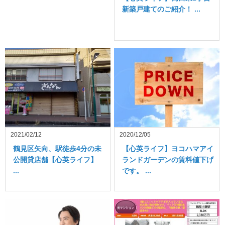
新築戸建てのご紹介！ ...
2021/02/12
2020/12/05
鶴見区矢向、駅徒歩4分の未
【心英ライフ】ヨコハマアイ
公開貸店舗【心英ライフ】
ランドガーデンの賃料値下げ
...
です。 ...