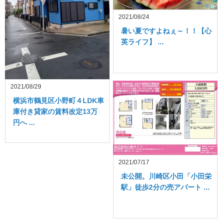
2021/08/24
暑い夏ですよねぇ～！！【心
英ライフ】 ...
2021/08/29
横浜市鶴見区小野町４LDK車
庫付き貸家の賃料改定13万
円へ ...
2021/07/17
未公開。川崎区小田「小田栄
駅」徒歩2分の売アパート ...