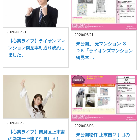
2020/06/30
2020/05/21
【心英ライフ】ライオンズマ
未公開。 売マンション ３Ｌ
ンション鶴見本町通り成約し
ＤＫ「ライオンズマンション
ました。 ...
鶴見本 ...
2020/03/31
2020/03/08
【心英ライフ】鶴見区上末吉
未公開物件 上末吉２丁目の
の新築一戸建て引渡しまし