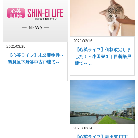
2021/03/16
2021/03/25
【心英ライフ】価格改定しま
【心英ライフ】未公開物件～
した！～小田栄１丁目新築戸
鶴見区下野谷中古戸建て～
建て～ ...
...
2021/03/14
【心英ライフ】高田東1丁目