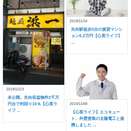
2019/11/16
矢向駅徒歩3分の賃貸マンシ
ョン6,2万円【心英ライフ】
...
2019/11/23
未公開。矢向収益物件2千万
円台で利回り10％【心英ラ
2019/11/08
イフ ...
【心英ライフ】エコキュー
ト、外壁塗装の太陽電工と提
携しました ...