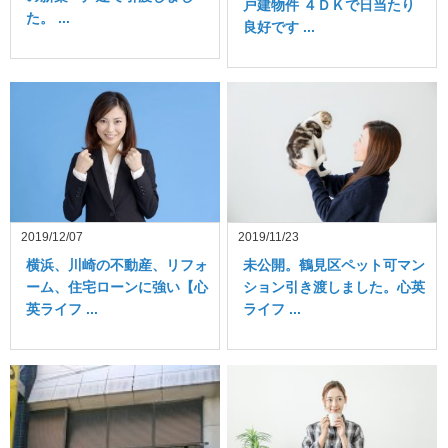
戸建物件 ４ＤＫで日当たり
た。 ...
良好です ...
2019/12/07
2019/11/23
横浜、川崎の不動産、リフォ
未公開。鶴見区ペット可マン
ーム、住宅ローンに強い【心
ション引き渡しました。心英
英ライフ ...
ライフ ...