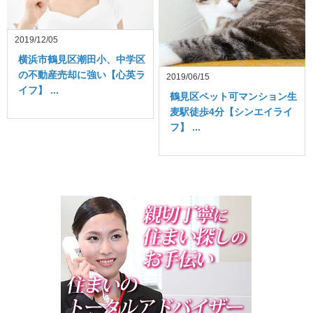
2019/12/05
横浜市鶴見区潮田小、中学区
の不動産売却に強い【心英ラ
2019/06/15
イフ】 ...
鶴見区ペット可マンション生
麦駅徒歩4分【シンエイライ
フ】 ...