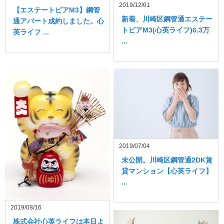
2019/12/01
【エステートピアM3】鋼管
新着、川崎区鋼管通エステー
通アパート成約しました。心
トピアM3(心英ライフ)6.3万
英ライフ ...
...
2019/07/04
未公開。川崎区鋼管通2DK賃
貸マンション【心英ライフ】
...
2019/08/16
株式会社心英ライフは本日よ