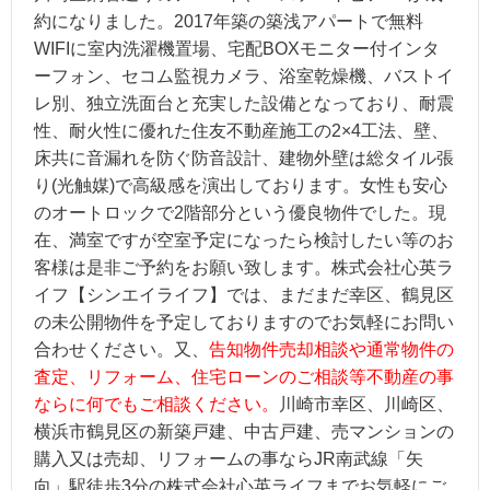
約になりました。2017年築の築浅アパートで無料
WIFIに室内洗濯機置場、宅配BOXモニター付インタ
ーフォン、セコム監視カメラ、浴室乾燥機、バストイ
レ別、独立洗面台と充実した設備となっており、耐震
性、耐火性に優れた住友不動産施工の2×4工法、壁、
床共に音漏れを防ぐ防音設計、建物外壁は総タイル張
り(光触媒)で高級感を演出しております。女性も安心
のオートロックで2階部分という優良物件でした。現
在、満室ですが空室予定になったら検討したい等のお
客様は是非ご予約をお願い致します。株式会社心英ラ
イフ【シンエイライフ】では、まだまだ幸区、鶴見区
の未公開物件を予定しておりますのでお気軽にお問い
合わせください。又、
告知物件売却相談や通常物件の
査定、リフォーム、住宅ローンのご相談等不動産の事
ならに何でもご相談ください。
川崎市幸区、川崎区、
横浜市鶴見区の新築戸建、中古戸建、売マンションの
購入又は売却、リフォームの事ならJR南武線「矢
向」駅徒歩3分の株式会社心英ライフまでお気軽にご