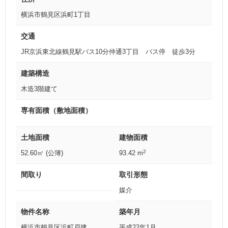
横浜市鶴見区浜町1丁目
交通
JR京浜東北線鶴見駅
バス10分
仲通3丁目 バス停 徒歩3分
建築構造
木造
3階建て
専有面積（敷地面積）
土地面積
建物面積
2
52.60㎡ (公簿)
93.42 m
間取り
取引形態
媒介
物件名称
築年月
横浜市鶴見区浜町戸建
平成22年1月