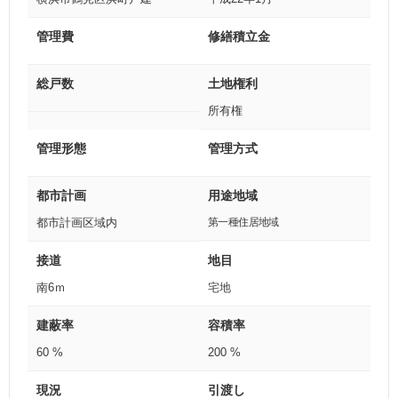
管理費
修繕積立金
総戸数
土地権利
所有権
管理形態
管理方式
都市計画
用途地域
都市計画区域内
第一種住居地域
接道
地目
南6ｍ
宅地
建蔽率
容積率
60 %
200 %
現況
引渡し