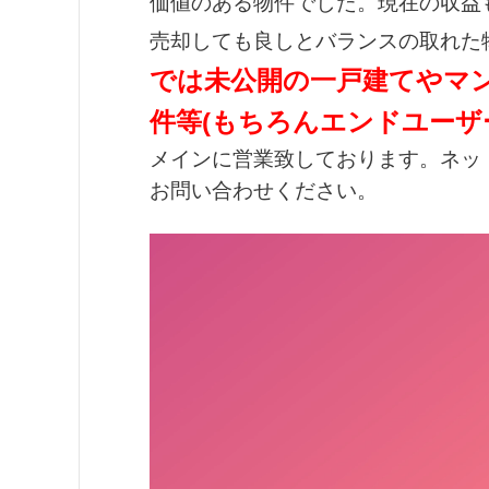
価値のある物件でした。現在の収益
売却しても良しとバランスの取れた
では未公開の一戸建てやマ
件等(もちろんエンドユーザ
メインに営業致しております。ネッ
お問い合わせください。
動
画
プ
レ
ー
ヤ
ー