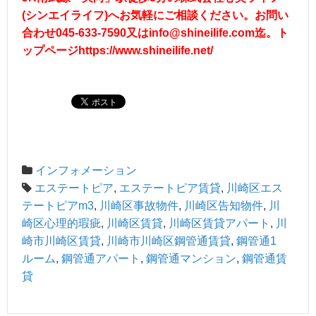
(シンエイライフ)へお気軽にご相談ください。お問い
合わせ045-633-7590又は
info@shineilife.com
迄。ト
ップページ
https://www.shineilife.net/
インフォメーション
エステートピア
,
エステートピア賃貸
,
川崎区エス
テートピアm3
,
川崎区事故物件
,
川崎区告知物件
,
川
崎区心理的瑕疵
,
川崎区賃貸
,
川崎区賃貸アパート
,
川
崎市川崎区賃貸
,
川崎市川崎区鋼管通賃貸
,
鋼管通1
ルーム
,
鋼管通アパート
,
鋼管通マンション
,
鋼管通賃
貸