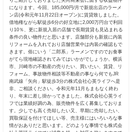
りご紹介しておりました矢向商栄会に面する収益物件
になります。今回、185,000円/月で新規出店のラーメ
ン店(令和元年11月22日オープン)に賃貸致しました。
借地権ながら駅徒歩6分の好立地に2,000万円台で利回
り10％、更に新規入居の店舗で長期賃貸も見込まれる
条件の良い物件だと思います。店舗部分も新規に内装
リフォームを入れており店舗営業中は内装の確認もで
きます。俗にいう「二郎系」ラーメンですのでお食事
がてら現地確認されてみてはいかがでしょうか。横浜
市、川崎市の不動産の売りたい、買いたい、賃貸、リ
フォーム、事故物件相談等不動産の事なら何でもJR
南武線「矢向」駅徒歩3分の株式会社心英ライフへ是
非、ご相談ください。令和元年11月もまもなく終わ
り、年末に差し掛かってきました。株式会社心英ライ
フでは業績好調の為、販売物件を広く募集しておりま
す。少しでも高く売却したい又、早期に売却したい、
買取保証を付けてほしい等、売主様にはいろいろな事
情がおありだと思います。どのような事情でも株式会