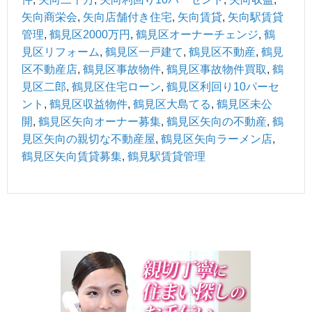
矢向商栄会
,
矢向店舗付き住宅
,
矢向賃貸
,
矢向駅賃貸
管理
,
鶴見区2000万円
,
鶴見区オーナーチェンジ
,
鶴
見区リフォーム
,
鶴見区一戸建て
,
鶴見区不動産
,
鶴見
区不動産店
,
鶴見区事故物件
,
鶴見区事故物件買取
,
鶴
見区二郎
,
鶴見区住宅ローン
,
鶴見区利回り10パーセ
ント
,
鶴見区収益物件
,
鶴見区大島てる
,
鶴見区未公
開
,
鶴見区矢向オーナー募集
,
鶴見区矢向の不動産
,
鶴
見区矢向の親切な不動産屋
,
鶴見区矢向ラーメン店
,
鶴見区矢向賃貸募集
,
鶴見駅賃貸管理