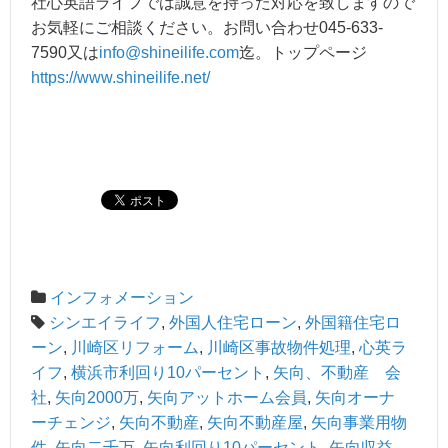
社心英語ライフでは誠意を持った対応を致しますので
お気軽にご相談ください。お問い合わせ045-633-
7590又は
info@shineilife.com
迄。トップページ
https://www.shineilife.net/
インフォメーション
シンエイライフ
,
外国人住宅ローン
,
外国籍住宅ロ
ーン
,
川崎区リフォーム
,
川崎区事故物件処理
,
心英ラ
イフ
,
横浜市利回り10パーセント
,
矢向、不動産 会
社
,
矢向2000万
,
矢向アットホーム会員
,
矢向オーナ
ーチェンジ
,
矢向不動産
,
矢向不動産屋
,
矢向事業用物
件
,
矢向二千万
,
矢向利回り10パーセント
,
矢向収益
,